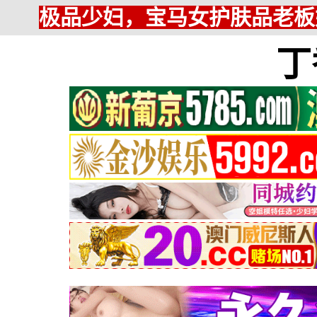
极品少妇，宝马女护肤品老板
丁